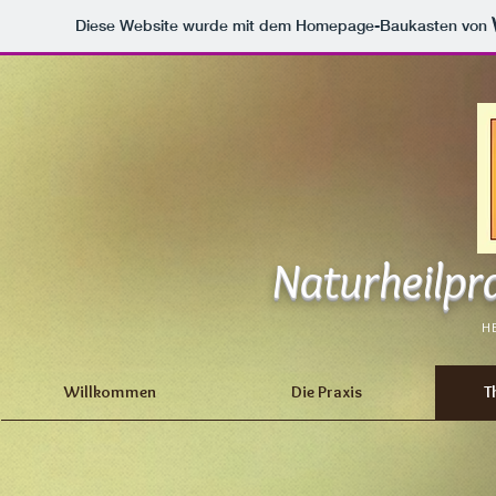
Diese Website wurde mit dem Homepage-Baukasten von
Naturheilpra
H
Willkommen
Die Praxis
T