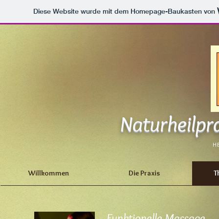
Diese Website wurde mit dem Homepage-Baukasten von
Naturheilpra
H
Willkommen
Die Praxis
T
Funktionelle Massage