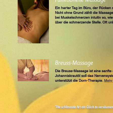
Ein harter Tag im Büro, der Rücken 
Nicht ohne Grund zählt die Massage
bei Muskelschmerzen intuitiv so, wi
über die schmerzende Stelle. Oft 
Breuss-Massage
Die Breuss-Massage ist eine sanft
Johanniskrautöl soll das Nervensys
unterstützt die Dorn-Therapie.
Mehr 
"Die schlimmste Art ein Glück zu versäumen, 